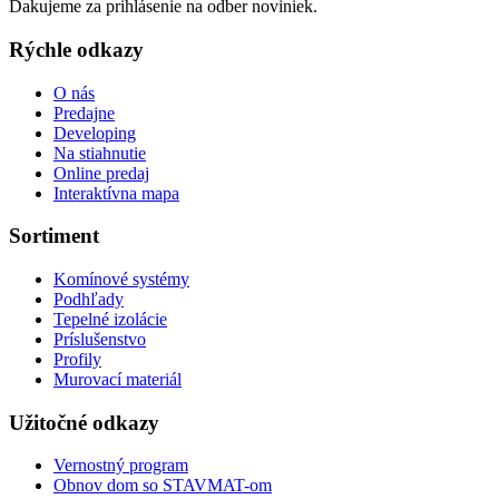
Ďakujeme za prihlásenie na odber noviniek.
Rýchle odkazy
O nás
Predajne
Developing
Na stiahnutie
Online predaj
Interaktívna mapa
Sortiment
Komínové systémy
Podhľady
Tepelné izolácie
Príslušenstvo
Profily
Murovací materiál
Užitočné odkazy
Vernostný program
Obnov dom so STAVMAT-om