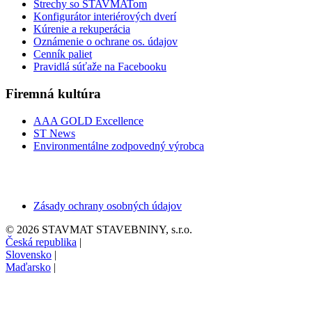
Strechy so STAVMATom
Konfigurátor interiérových dverí
Kúrenie a rekuperácia
Oznámenie o ochrane os. údajov
Cenník paliet
Pravidlá súťaže na Facebooku
Firemná kultúra
AAA GOLD Excellence
ST News
Environmentálne zodpovedný výrobca
Zásady ochrany osobných údajov
© 2026 STAVMAT STAVEBNINY, s.r.o.
Česká republika
|
Slovensko
|
Maďarsko
|