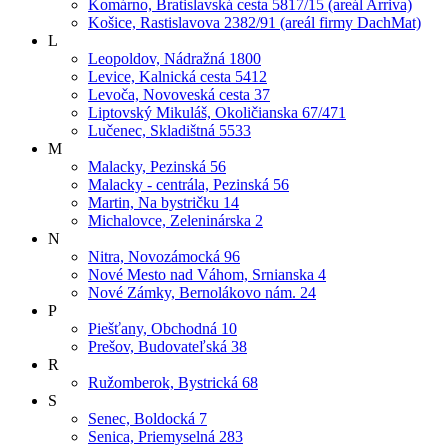
Komárno, Bratislavská cesta 5817/15 (areál Arriva)
Košice, Rastislavova 2382/91 (areál firmy DachMat)
L
Leopoldov, Nádražná 1800
Levice, Kalnická cesta 5412
Levoča, Novoveská cesta 37
Liptovský Mikuláš, Okoličianska 67/471
Lučenec, Skladištná 5533
M
Malacky, Pezinská 56
Malacky - centrála, Pezinská 56
Martin, Na bystričku 14
Michalovce, Zeleninárska 2
N
Nitra, Novozámocká 96
Nové Mesto nad Váhom, Srnianska 4
Nové Zámky, Bernolákovo nám. 24
P
Piešťany, Obchodná 10
Prešov, Budovateľská 38
R
Ružomberok, Bystrická 68
S
Senec, Boldocká 7
Senica, Priemyselná 283