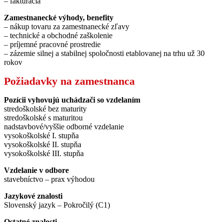
– fakturácia
Zamestnanecké výhody, benefity
– nákup tovaru za zamestnanecké zľavy
– technické a obchodné zaškolenie
– príjemné pracovné prostredie
– zázemie silnej a stabilnej spoločnosti etablovanej na trhu už 30
rokov
Požiadavky na zamestnanca
Pozícii vyhovujú uchádzači so vzdelaním
stredoškolské bez maturity
stredoškolské s maturitou
nadstavbové/vyššie odborné vzdelanie
vysokoškolské I. stupňa
vysokoškolské II. stupňa
vysokoškolské III. stupňa
Vzdelanie v odbore
stavebníctvo – prax výhodou
Jazykové znalosti
Slovenský jazyk – Pokročilý (C1)
Ostatné znalosti