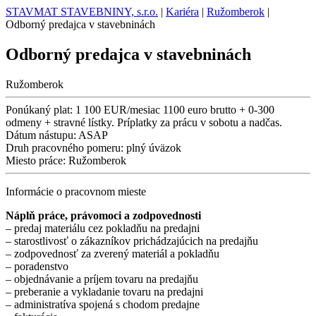
STAVMAT STAVEBNINY, s.r.o.
|
Kariéra
|
Ružomberok
|
Odborný predajca v stavebninách
Odborný predajca v stavebninách
Ružomberok
Ponúkaný plat:
1 100 EUR/mesiac 1100 euro brutto + 0-300
odmeny + stravné lístky. Príplatky za prácu v sobotu a nadčas.
Dátum nástupu:
ASAP
Druh pracovného pomeru:
plný úväzok
Miesto práce:
Ružomberok
Informácie o pracovnom mieste
Náplň práce, právomoci a zodpovednosti
– predaj materiálu cez pokladňu na predajni
– starostlivosť o zákazníkov prichádzajúcich na predajňu
– zodpovednosť za zverený materiál a pokladňu
– poradenstvo
– objednávanie a príjem tovaru na predajňu
– preberanie a vykladanie tovaru na predajni
– administratíva spojená s chodom predajne