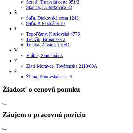
Sereď, Trnavská cesta 951/2
Skalica, D. Jurkoviča 22
Š
Šaľa, Diakovská cesta 1243
Šaľa, P. Pazmáňa 10
T
Topoľčany, Krušovská 4776
Trenčín, Brnianska 2
Trnava, Zavarská 10/D
V
Vráble, Staničná ul.
Z
Zlaté Moravce, Továrenska 2118/60A
Ž
Žilina, Bánovská cesta 5
Žiadosť o cenovú ponuku
Záujem o pracovnú pozíciu