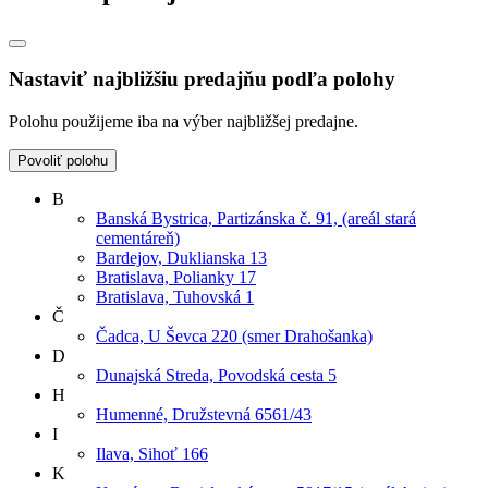
Nastaviť najbližšiu predajňu podľa polohy
Polohu použijeme iba na výber najbližšej predajne.
Povoliť polohu
B
Banská Bystrica, Partizánska č. 91, (areál stará
cementáreň)
Bardejov, Duklianska 13
Bratislava, Polianky 17
Bratislava, Tuhovská 1
Č
Čadca, U Ševca 220 (smer Drahošanka)
D
Dunajská Streda, Povodská cesta 5
H
Humenné, Družstevná 6561/43
I
Ilava, Sihoť 166
K