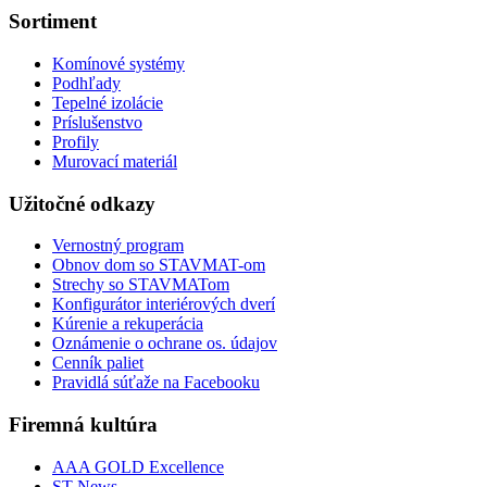
Sortiment
Komínové systémy
Podhľady
Tepelné izolácie
Príslušenstvo
Profily
Murovací materiál
Užitočné odkazy
Vernostný program
Obnov dom so STAVMAT-om
Strechy so STAVMATom
Konfigurátor interiérových dverí
Kúrenie a rekuperácia
Oznámenie o ochrane os. údajov
Cenník paliet
Pravidlá súťaže na Facebooku
Firemná kultúra
AAA GOLD Excellence
ST News