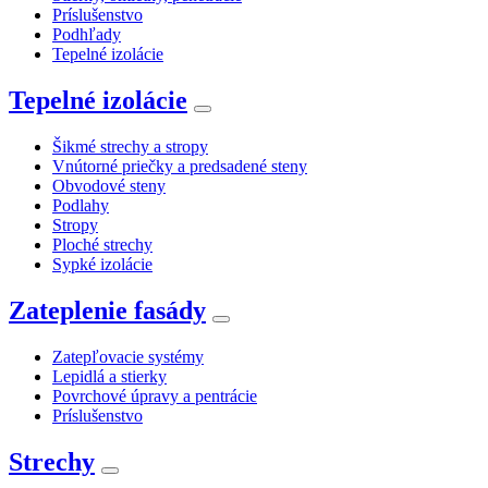
Príslušenstvo
Podhľady
Tepelné izolácie
Tepelné izolácie
Šikmé strechy a stropy
Vnútorné priečky a predsadené steny
Obvodové steny
Podlahy
Stropy
Ploché strechy
Sypké izolácie
Zateplenie fasády
Zatepľovacie systémy
Lepidlá a stierky
Povrchové úpravy a pentrácie
Príslušenstvo
Strechy