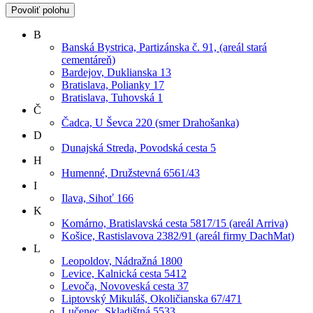
Povoliť polohu
B
Banská Bystrica, Partizánska č. 91, (areál stará
cementáreň)
Bardejov, Duklianska 13
Bratislava, Polianky 17
Bratislava, Tuhovská 1
Č
Čadca, U Ševca 220 (smer Drahošanka)
D
Dunajská Streda, Povodská cesta 5
H
Humenné, Družstevná 6561/43
I
Ilava, Sihoť 166
K
Komárno, Bratislavská cesta 5817/15 (areál Arriva)
Košice, Rastislavova 2382/91 (areál firmy DachMat)
L
Leopoldov, Nádražná 1800
Levice, Kalnická cesta 5412
Levoča, Novoveská cesta 37
Liptovský Mikuláš, Okoličianska 67/471
Lučenec, Skladištná 5533