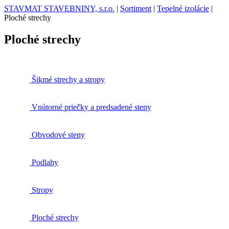
STAVMAT STAVEBNINY, s.r.o.
|
Sortiment
|
Tepelné izolácie
|
Ploché strechy
Ploché strechy
Šikmé strechy a stropy
Vnútorné priečky a predsadené steny
Obvodové steny
Podlahy
Stropy
Ploché strechy