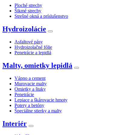
Ploché strechy
Šikmé strechy
Strešné okná a príslušenstvo
Hydroizolácie
Asfaltové pásy
Hydroizolačné fólie
Penetrácie a lepidlá
Malty, omietky lepidlá
Vápno a cement
Murovacie malty
Omietky a štuky
Penetrácie
Lepiace a škárovacie hmoty
Potery a betóny
Špeciálne stierky a malty
Interiér