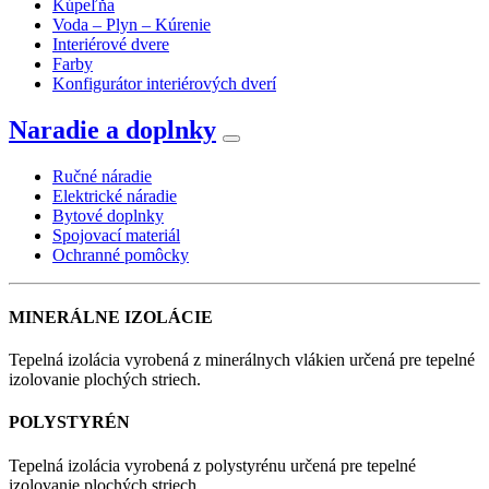
Kúpeľňa
Voda – Plyn – Kúrenie
Interiérové dvere
Farby
Konfigurátor interiérových dverí
Naradie a doplnky
Ručné náradie
Elektrické náradie
Bytové doplnky
Spojovací materiál
Ochranné pomôcky
MINERÁLNE IZOLÁCIE
Tepelná izolácia vyrobená z minerálnych vlákien určená pre tepelné
izolovanie plochých striech.
POLYSTYRÉN
Tepelná izolácia vyrobená z polystyrénu určená pre tepelné
izolovanie plochých striech.