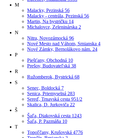
M
Malacky, Pezinská 56
Malacky - centrála, Pezinská 56
Martin, Na bystričku 14
Michalovce, Zeleninárska 2
N
Nitra, Novozámocká 96
Nové Mesto nad Váhom, Srnianska 4
Nové Zámky, Bernolákovo nám. 24
P
Piešťany, Obchodná 10
Prešov, Budovateľská 38
R
Ružomberok, Bystrická 68
S
Senec, Boldocká 7
Senica, Priemyselná 283
Sereď, Trnavská cesta 951/2
Skalica, D. Jurkoviča 22
Š
Šaľa, Diakovská cesta 1243
Šaľa, P. Pazmáňa 10
T
Topoľčany, Krušovská 4776
Trenčín, Brnianska 2