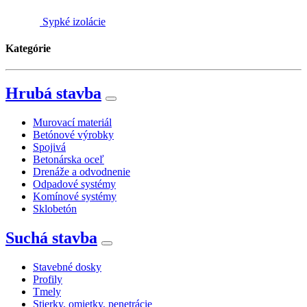
Sypké izolácie
Kategórie
Hrubá stavba
Murovací materiál
Betónové výrobky
Spojivá
Betonárska oceľ
Drenáže a odvodnenie
Odpadové systémy
Komínové systémy
Sklobetón
Suchá stavba
Stavebné dosky
Profily
Tmely
Stierky, omietky, penetrácie