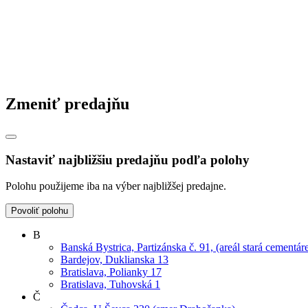
Zmeniť predajňu
Nastaviť najbližšiu predajňu podľa polohy
Polohu použijeme iba na výber najbližšej predajne.
Povoliť polohu
B
Banská Bystrica, Partizánska č. 91, (areál stará cementár
Bardejov, Duklianska 13
Bratislava, Polianky 17
Bratislava, Tuhovská 1
Č