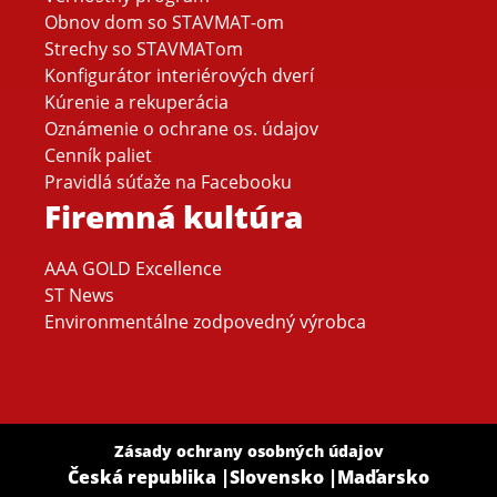
Obnov dom so STAVMAT-om
Strechy so STAVMATom
Konfigurátor interiérových dverí
Kúrenie a rekuperácia
Oznámenie o ochrane os. údajov
Cenník paliet
Pravidlá súťaže na Facebooku
Firemná kultúra
AAA GOLD Excellence
ST News
Environmentálne zodpovedný výrobca
Zásady ochrany osobných údajov
Česká republika
|
Slovensko
|
Maďarsko