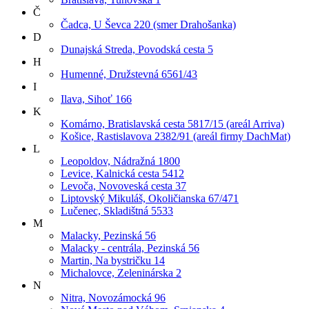
Č
Čadca, U Ševca 220 (smer Drahošanka)
D
Dunajská Streda, Povodská cesta 5
H
Humenné, Družstevná 6561/43
I
Ilava, Sihoť 166
K
Komárno, Bratislavská cesta 5817/15 (areál Arriva)
Košice, Rastislavova 2382/91 (areál firmy DachMat)
L
Leopoldov, Nádražná 1800
Levice, Kalnická cesta 5412
Levoča, Novoveská cesta 37
Liptovský Mikuláš, Okoličianska 67/471
Lučenec, Skladištná 5533
M
Malacky, Pezinská 56
Malacky - centrála, Pezinská 56
Martin, Na bystričku 14
Michalovce, Zeleninárska 2
N
Nitra, Novozámocká 96