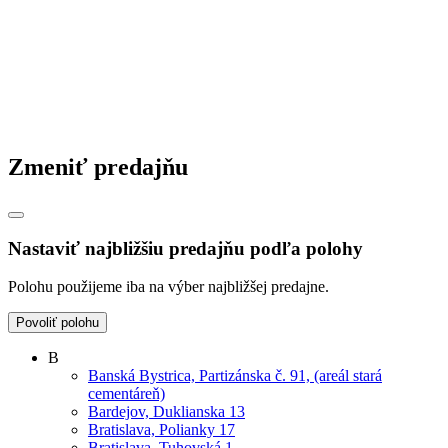
Zmeniť predajňu
Nastaviť najbližšiu predajňu podľa polohy
Polohu použijeme iba na výber najbližšej predajne.
Povoliť polohu
B
Banská Bystrica, Partizánska č. 91, (areál stará
cementáreň)
Bardejov, Duklianska 13
Bratislava, Polianky 17
Bratislava, Tuhovská 1