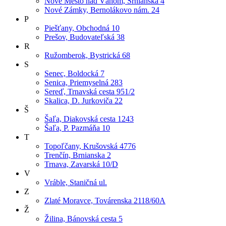
Nové Mesto nad Váhom, Srnianska 4
Nové Zámky, Bernolákovo nám. 24
P
Piešťany, Obchodná 10
Prešov, Budovateľská 38
R
Ružomberok, Bystrická 68
S
Senec, Boldocká 7
Senica, Priemyselná 283
Sereď, Trnavská cesta 951/2
Skalica, D. Jurkoviča 22
Š
Šaľa, Diakovská cesta 1243
Šaľa, P. Pazmáňa 10
T
Topoľčany, Krušovská 4776
Trenčín, Brnianska 2
Trnava, Zavarská 10/D
V
Vráble, Staničná ul.
Z
Zlaté Moravce, Továrenska 2118/60A
Ž
Žilina, Bánovská cesta 5