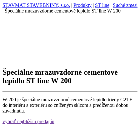
STAVMAT STAVEBNINY, s.r.o.
|
Produkty
|
ST line
|
Suché zmesi
|
Špeciálne mrazuvzdorné cementové lepidlo ST line W 200
Špeciálne mrazuvzdorné cementové
lepidlo ST line W 200
W 200 je špeciálne mrazuvzdorné cementové lepidlo triedy C2TE
do interiéru a exteriéru so zníženým sklzom a predĺženou dobou
zavädnutia.
vybrať najbližšiu predajňu