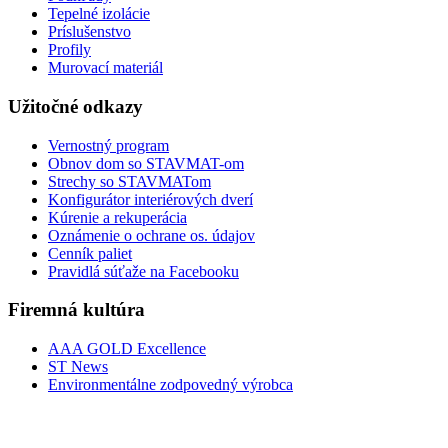
Tepelné izolácie
Príslušenstvo
Profily
Murovací materiál
Užitočné odkazy
Vernostný program
Obnov dom so STAVMAT-om
Strechy so STAVMATom
Konfigurátor interiérových dverí
Kúrenie a rekuperácia
Oznámenie o ochrane os. údajov
Cenník paliet
Pravidlá súťaže na Facebooku
Firemná kultúra
AAA GOLD Excellence
ST News
Environmentálne zodpovedný výrobca