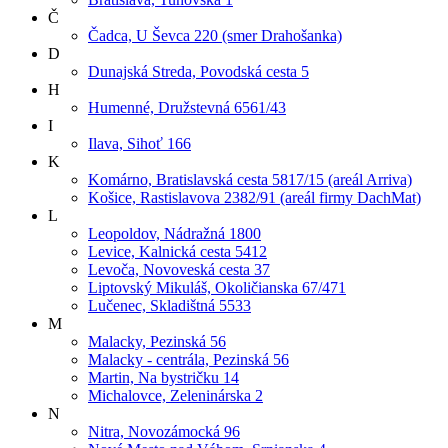
Č
Čadca, U Ševca 220 (smer Drahošanka)
D
Dunajská Streda, Povodská cesta 5
H
Humenné, Družstevná 6561/43
I
Ilava, Sihoť 166
K
Komárno, Bratislavská cesta 5817/15 (areál Arriva)
Košice, Rastislavova 2382/91 (areál firmy DachMat)
L
Leopoldov, Nádražná 1800
Levice, Kalnická cesta 5412
Levoča, Novoveská cesta 37
Liptovský Mikuláš, Okoličianska 67/471
Lučenec, Skladištná 5533
M
Malacky, Pezinská 56
Malacky - centrála, Pezinská 56
Martin, Na bystričku 14
Michalovce, Zeleninárska 2
N
Nitra, Novozámocká 96