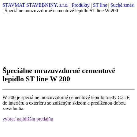
STAVMAT STAVEBNINY, s.r.o.
|
Produkty
|
ST line
|
Suché zmesi
|
Špeciálne mrazuvzdorné cementové lepidlo ST line W 200
Špeciálne mrazuvzdorné cementové
lepidlo ST line W 200
W 200 je špeciálne mrazuvzdorné cementové lepidlo triedy C2TE
do interiéru a exteriéru so zníženým sklzom a predĺženou dobou
zavädnutia.
vybrať najbližšiu predajňu