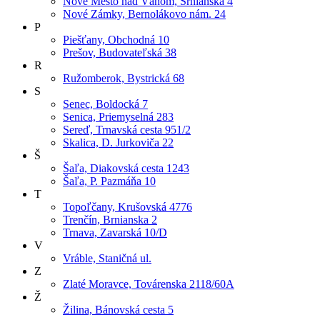
Nové Mesto nad Váhom, Srnianska 4
Nové Zámky, Bernolákovo nám. 24
P
Piešťany, Obchodná 10
Prešov, Budovateľská 38
R
Ružomberok, Bystrická 68
S
Senec, Boldocká 7
Senica, Priemyselná 283
Sereď, Trnavská cesta 951/2
Skalica, D. Jurkoviča 22
Š
Šaľa, Diakovská cesta 1243
Šaľa, P. Pazmáňa 10
T
Topoľčany, Krušovská 4776
Trenčín, Brnianska 2
Trnava, Zavarská 10/D
V
Vráble, Staničná ul.
Z
Zlaté Moravce, Továrenska 2118/60A
Ž
Žilina, Bánovská cesta 5