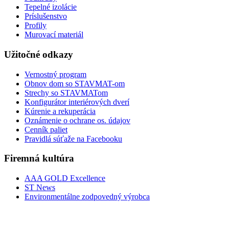
Tepelné izolácie
Príslušenstvo
Profily
Murovací materiál
Užitočné odkazy
Vernostný program
Obnov dom so STAVMAT-om
Strechy so STAVMATom
Konfigurátor interiérových dverí
Kúrenie a rekuperácia
Oznámenie o ochrane os. údajov
Cenník paliet
Pravidlá súťaže na Facebooku
Firemná kultúra
AAA GOLD Excellence
ST News
Environmentálne zodpovedný výrobca