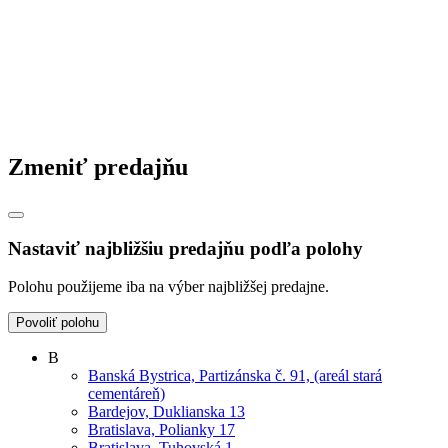
Zmeniť predajňu
Nastaviť najbližšiu predajňu podľa polohy
Polohu použijeme iba na výber najbližšej predajne.
Povoliť polohu
B
Banská Bystrica, Partizánska č. 91, (areál stará
cementáreň)
Bardejov, Duklianska 13
Bratislava, Polianky 17
Bratislava, Tuhovská 1