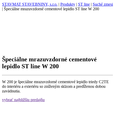
STAVMAT STAVEBNINY, s.r.o.
|
Produkty
|
ST line
|
Suché zmesi
|
Špeciálne mrazuvzdorné cementové lepidlo ST line W 200
Špeciálne mrazuvzdorné cementové
lepidlo ST line W 200
W 200 je špeciálne mrazuvzdorné cementové lepidlo triedy C2TE
do interiéru a exteriéru so zníženým sklzom a predĺženou dobou
zavädnutia.
vybrať najbližšiu predajňu