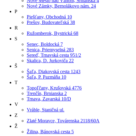
Nové Mesto nad Váhom, Srnianska 4
Nové Zámky, Bernolákovo nám. 24
P
Piešťany, Obchodná 10
Prešov, Budovateľská 38
R
Ružomberok, Bystrická 68
S
Senec, Boldocká 7
Senica, Priemyselná 283
Sereď, Trnavská cesta 951/2
Skalica, D. Jurkoviča 22
Š
Šaľa, Diakovská cesta 1243
Šaľa, P. Pazmáňa 10
T
Topoľčany, Krušovská 4776
Trenčín, Brnianska 2
Trnava, Zavarská 10/D
V
Vráble, Staničná ul.
Z
Zlaté Moravce, Továrenska 2118/60A
Ž
Žilina, Bánovská cesta 5