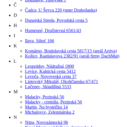
Č
Čadca, U Ševca 220 (smer Drahošanka)
D
Dunajská Streda, Povodská cesta 5
H
Humenné, Družstevná 6561/43
I
Ilava, Sihoť 166
K
Komárno, Bratislavská cesta 5817/15 (areál Arriva)
Košice, Rastislavova 2382/91 (areál firmy DachMat)
L
Leopoldov, Nádražná 1800
Levice, Kalnická cesta 5412
Levoča, Novoveská cesta 37
Liptovský Mikuláš, Okoličianska 67/471
Lučenec, Skladištná 5533
M
Malacky, Pezinská 56
Malacky - centrála, Pezinská 56
Martin, Na bystričku 14
Michalovce, Zeleninárska 2
N
Nitra, Novozámocká 96