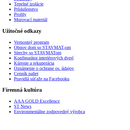
Tepelné izolácie
Príslušenstvo
Profily
Murovací materiál
Užitočné odkazy
Vernostný program
Obnov dom so STAVMAT-om
Strechy so STAVMATom
Konfigurátor interiérových dverí
Kúrenie a rekuperácia
Oznámenie o ochrane os. údajov
Cenník paliet
Pravidlá súťaže na Facebooku
Firemná kultúra
AAA GOLD Excellence
ST News
Environmentálne zodpovedný výrobca