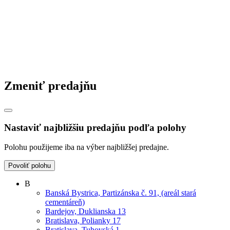
Zmeniť predajňu
Nastaviť najbližšiu predajňu podľa polohy
Polohu použijeme iba na výber najbližšej predajne.
Povoliť polohu
B
Banská Bystrica, Partizánska č. 91, (areál stará
cementáreň)
Bardejov, Duklianska 13
Bratislava, Polianky 17
Bratislava, Tuhovská 1