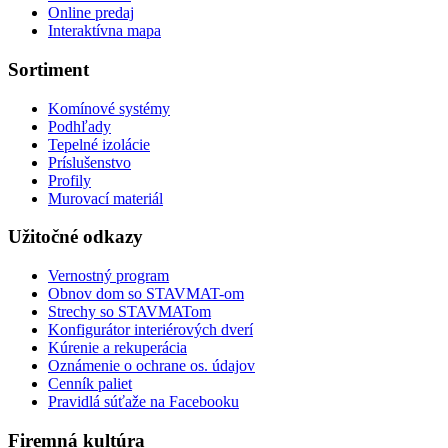
Online predaj
Interaktívna mapa
Sortiment
Komínové systémy
Podhľady
Tepelné izolácie
Príslušenstvo
Profily
Murovací materiál
Užitočné odkazy
Vernostný program
Obnov dom so STAVMAT-om
Strechy so STAVMATom
Konfigurátor interiérových dverí
Kúrenie a rekuperácia
Oznámenie o ochrane os. údajov
Cenník paliet
Pravidlá súťaže na Facebooku
Firemná kultúra