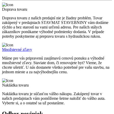
Doprava tovaru
Doprava tovaru z našich predajní nie je žiadny problém. Tovar
zakúpený v predajniach STAVMAT STAVEBNINY vám dodáme
rýchlo a bez starostí na vami určenú adresu. Pre našich stálych
zákazníkov ponúkame výhodné podmienky dodania. V prípade
potreby poskytneme aj prepravu tovaru s hydraulickou rukou.
Množstevné zľavy
Máme pre vás pripravenú zaujímavú cenovú ponuku a výhodné
množstevné zľavy. Staviate dom, či renovujete byt? Vieme, že
chcete ušetriť. U nás dostanete všetko potrebné pre vašu stavbu, na
jednom mieste a za najvýhodnejšiu cenu.
Nakládka tovaru
Nakládka tovaru je súčasťou vášho nákupu. Zakúpený tovar v
našich predajniach vám pomôžeme šetrne naložiť do vášho auta.
Vyberte si, a o ostatné sa už postaráme.
Odber noviniek