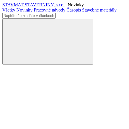
STAVMAT STAVEBNINY, s.r.o.
|
Novinky
Všetky
Novinky
Pracovné návody
Časopis Stavebné materiály