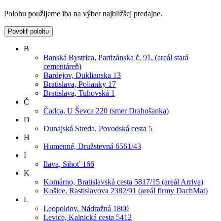
Polohu použijeme iba na výber najbližšej predajne.
Povoliť polohu
B
Banská Bystrica, Partizánska č. 91, (areál stará
cementáreň)
Bardejov, Duklianska 13
Bratislava, Polianky 17
Bratislava, Tuhovská 1
Č
Čadca, U Ševca 220 (smer Drahošanka)
D
Dunajská Streda, Povodská cesta 5
H
Humenné, Družstevná 6561/43
I
Ilava, Sihoť 166
K
Komárno, Bratislavská cesta 5817/15 (areál Arriva)
Košice, Rastislavova 2382/91 (areál firmy DachMat)
L
Leopoldov, Nádražná 1800
Levice, Kalnická cesta 5412