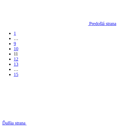
Predošlá strana
1
…
9
10
11
12
13
…
15
Ďalšia strana