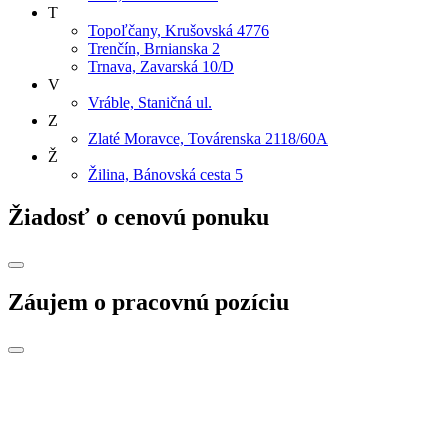
T
Topoľčany, Krušovská 4776
Trenčín, Brnianska 2
Trnava, Zavarská 10/D
V
Vráble, Staničná ul.
Z
Zlaté Moravce, Továrenska 2118/60A
Ž
Žilina, Bánovská cesta 5
Žiadosť o cenovú ponuku
Záujem o pracovnú pozíciu