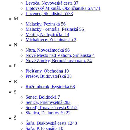
Levoča, Novoveská cesta 37
Liptovský Mikuláš, Okoličianska 67/471
Lučenec, Skladištná 5533
M
Malacky, Pezinská 56
Malacky - centrála, Pezinská 56
Martin, Na bystričku 14
Michalovce, Zeleninárska 2
N
Nitra, Novozámocká 96
Nové Mesto nad Váhom, Srnianska 4
Nové Zámky, Bernolákovo nám. 24
P
Piešťany, Obchodná 10
Prešov, Budovateľská 38
R
Ružomberok, Bystrická 68
S
Senec, Boldocká 7
Senica, Priemyselná 283
Sereď, Trnavská cesta 951/2
Skalica, D. Jurkoviča 22
Š
Šaľa, Diakovská cesta 1243
Šaľa, P. Pazmáňa 10